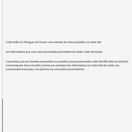
envahissante, à la rediffusion massive en lieu
et place de programmes originaux mais la
suppression du TEMPS D’UN BIVOUAC… c’en
est trop ! Pourquoi un tel manque de
discernement à la direction des programmes ?
A moins que…à défaut d’auditeurs, France
Cette boîte de dialogue est là pour vous orienter du mieux possible sur notre site.
Inter ne vise plus que des consommateurs
Les informations que vous nous transmettez permettent de traiter votre demande.
potentiels.
Cependant, aucune donnée personnelle ou sensible pouvant permettre votre identification ne doit être
communiquée dans cet outil (comme par exemple des informations sur votre état de santé, vos
coordonnées bancaires, vos opinions ou convictions personnelles).
REVENIR AUX MESSAGES
La médiatrice