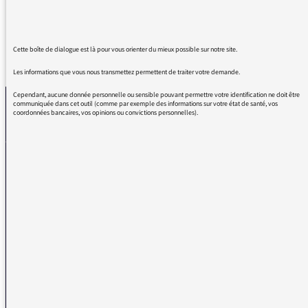
Cette boîte de dialogue est là pour vous orienter du mieux possible sur notre site.
REVENIR AUX MESSAGES
Les informations que vous nous transmettez permettent de traiter votre demande.
Cependant, aucune donnée personnelle ou sensible pouvant permettre votre identification ne doit être
communiquée dans cet outil (comme par exemple des informations sur votre état de santé, vos
coordonnées bancaires, vos opinions ou convictions personnelles).
La médiatrice
VOUS AVEZ UN PROBLÈME DE RÉCEPTION ?
Remplissez l’un de nos formulaires afin que nous puissions vous aider.
Réception FM/DAB
Réception numérique