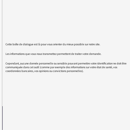
passé à côté pendant toutes ces années. La
programmation est excellente, les styles très
variés. On passe de musiques du monde au
jazz, à l'électro.... Des découvertes au fil de
l'écoute avec de très belles surprises. Merci,
merci, merci
Une radio qui mériterait d'être plus
Cette boîte de dialogue est là pour vous orienter du mieux possible sur notre site.
reconnue....et très peu pub, très appréciable
Les informations que vous nous transmettez permettent de traiter votre demande.
Continuez comme ça.
Musicalement
Cependant, aucune donnée personnelle ou sensible pouvant permettre votre identification ne doit être
communiquée dans cet outil (comme par exemple des informations sur votre état de santé, vos
coordonnées bancaires, vos opinions ou convictions personnelles).
REVENIR AUX MESSAGES