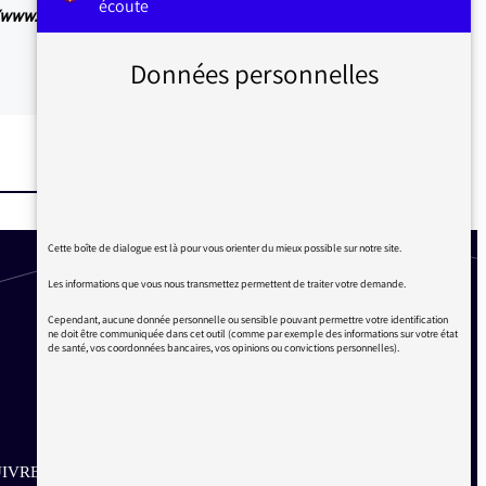
écoute
/www.fipradio.fr/player
Données personnelles
Cette boîte de dialogue est là pour vous orienter du mieux possible sur notre site.
Les informations que vous nous transmettez permettent de traiter votre demande.
Cependant, aucune donnée personnelle ou sensible pouvant permettre votre identification
ne doit être communiquée dans cet outil (comme par exemple des informations sur votre état
de santé, vos coordonnées bancaires, vos opinions ou convictions personnelles).
IVRE SUR LES RÉSEAUX