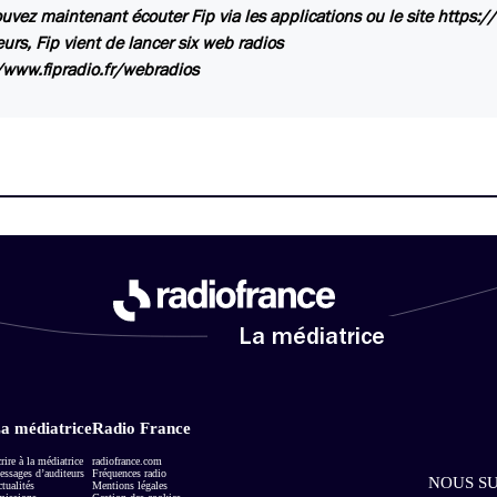
uvez maintenant écouter Fip via les applications ou le site https:/
eurs, Fip vient de lancer six web radios
/www.fipradio.fr/webradios
La médiatrice
a médiatrice
Radio France
rire à la médiatrice
radiofrance.com
ssages d’auditeurs
Fréquences radio
NOUS SU
tualités
Mentions légales