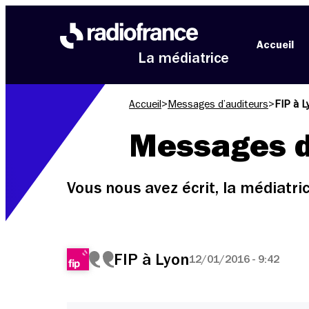
Aller au menu
Aller au contenu
Aller au pied de page
Accueil
La médiatrice
Accueil
>
Messages d’auditeurs
>
FIP à L
Messages d
Vous nous avez écrit, la médiatr
FIP à Lyon
12/01/2016 - 9:42