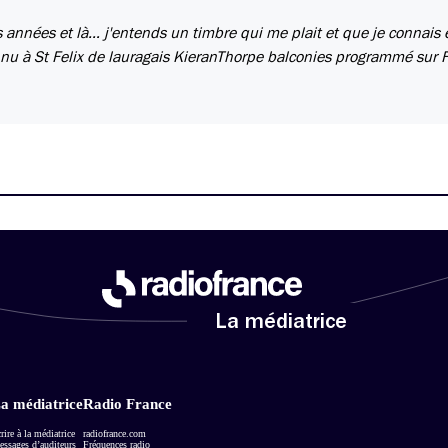
 années et là… j'entends un timbre qui me plait et que je connais e
onnu à St Felix de lauragais KieranThorpe balconies programmé sur FI
La médiatrice
a médiatrice
Radio France
rire à la médiatrice
radiofrance.com
ssages d’auditeurs
Fréquences radio