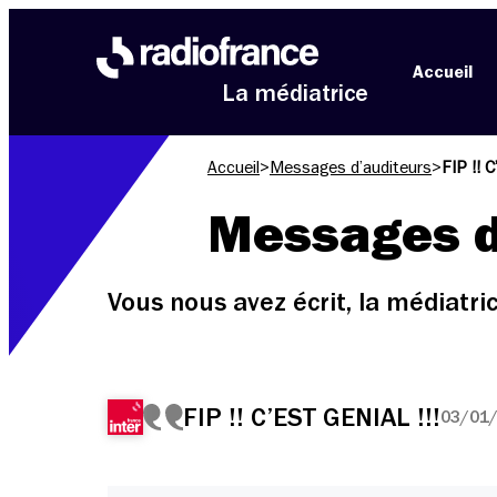
Aller au menu
Aller au contenu
Aller au pied de page
Accueil
La médiatrice
Accueil
>
Messages d’auditeurs
>
FIP !! 
Messages d
Vous nous avez écrit, la médiatr
FIP !! C’EST GENIAL !!!
03/01/