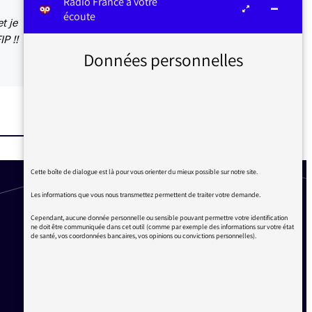
Radio France à votre
écoute
t je
P !!
Données personnelles
Cette boîte de dialogue est là pour vous orienter du mieux possible sur notre site.
Les informations que vous nous transmettez permettent de traiter votre demande.
Cependant, aucune donnée personnelle ou sensible pouvant permettre votre identification
ne doit être communiquée dans cet outil (comme par exemple des informations sur votre état
de santé, vos coordonnées bancaires, vos opinions ou convictions personnelles).