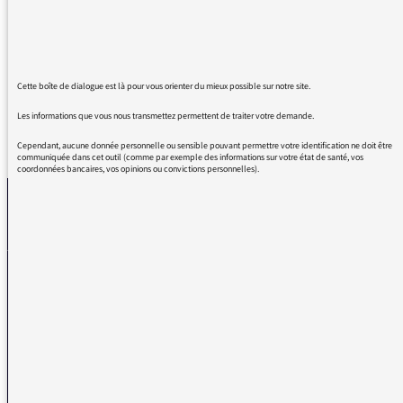
radio musicale du monde, maintenant vous
rajoutez à mon bonheur FIP CULTE !
MERCI MERCI MERCI Je vous kiffe trop !
Cette boîte de dialogue est là pour vous orienter du mieux possible sur notre site.
Les informations que vous nous transmettez permettent de traiter votre demande.
REVENIR AUX MESSAGES
Cependant, aucune donnée personnelle ou sensible pouvant permettre votre identification ne doit être
communiquée dans cet outil (comme par exemple des informations sur votre état de santé, vos
coordonnées bancaires, vos opinions ou convictions personnelles).
La médiatrice
VOUS AVEZ UN PROBLÈME DE RÉCEPTION ?
Remplissez l’un de nos formulaires afin que nous puissions vous aider.