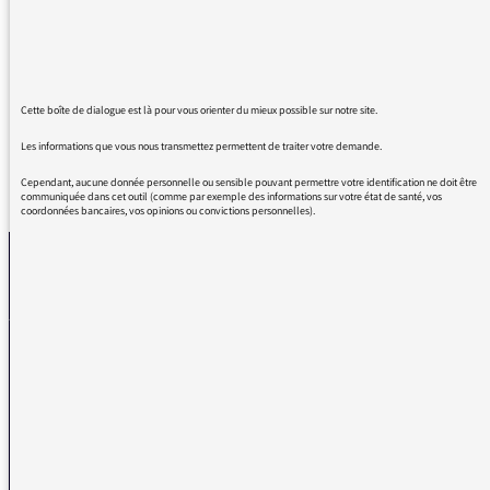
🥰
Merci mesdames 🙂
Cette boîte de dialogue est là pour vous orienter du mieux possible sur notre site.
Les informations que vous nous transmettez permettent de traiter votre demande.
Cependant, aucune donnée personnelle ou sensible pouvant permettre votre identification ne doit être
REVENIR AUX MESSAGES
communiquée dans cet outil (comme par exemple des informations sur votre état de santé, vos
coordonnées bancaires, vos opinions ou convictions personnelles).
La médiatrice
VOUS AVEZ UN PROBLÈME DE RÉCEPTION ?
Remplissez l’un de nos formulaires afin que nous puissions vous aider.