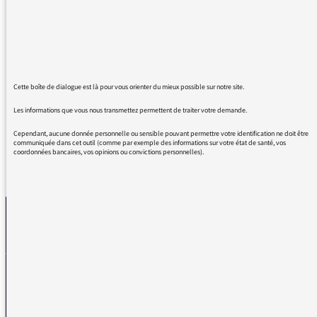
C'est au top.
Ne le coupez pas ce coup-ci !!!😉
Cette boîte de dialogue est là pour vous orienter du mieux possible sur notre site.
Un fipadict depuis 2005.
Les informations que vous nous transmettez permettent de traiter votre demande.
Cependant, aucune donnée personnelle ou sensible pouvant permettre votre identification ne doit être
communiquée dans cet outil (comme par exemple des informations sur votre état de santé, vos
coordonnées bancaires, vos opinions ou convictions personnelles).
REVENIR AUX MESSAGES
La médiatrice
VOUS AVEZ UN PROBLÈME DE RÉCEPTION ?