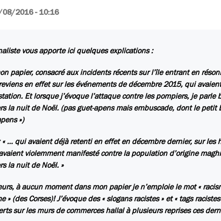
/08/2016 - 10:16
naliste vous apporte ici quelques explications :
n papier, consacré aux incidents récents sur l’île entrant en réso
e reviens en effet sur les événements de décembre 2015, qui avaien
tation. Et lorsque j’évoque l’attaque contre les pompiers, je parl
s la nuit de Noël. (pas guet-apens mais embuscade, dont le petit
apens »)
 : « … qui avaient déjà retenti en effet en décembre dernier, sur les
avaient violemment manifesté contre la population d’origine mag
s la nuit de Noël. »
leurs, à aucun moment dans mon papier je n’emploie le mot « racisme
e » (des Corses)! J’évoque des « slogans racistes » et « tags racistes
rts sur les murs de commerces hallal à plusieurs reprises ces dern