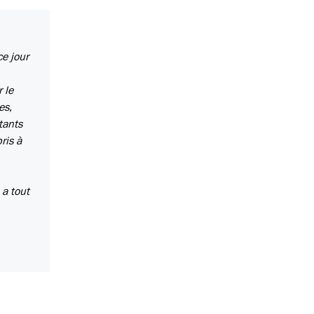
ce jour
 le
es,
tants
ris à
 a tout