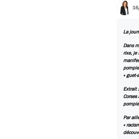
16
La jour
Dans mo
rixe, j
manifes
pompier
« guet-
Extrait
Corses 
pompier
Par ail
« racism
découve