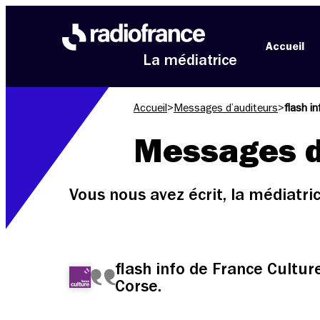
Aller au menu
Aller au contenu
Aller au pied de page
Accueil
La médiatrice
Accueil
>
Messages d’auditeurs
>
flash i
Messages d
Vous nous avez écrit, la médiatr
flash info de France Cultu
Corse.