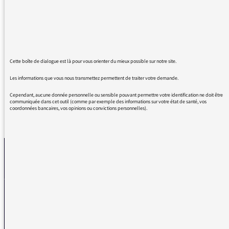
Florent Ghys, dont j'ai pu découvrir l'univers
passionnant. On peut toujours compter sur
elle pour parler d'artistes aux univers
originaux et hors des normes musicales de la
station, et c'est un vrai plaisir.
Merci donc à vous, Mélanie !
Cette boîte de dialogue est là pour vous orienter du mieux possible sur notre site.
Les informations que vous nous transmettez permettent de traiter votre demande.
Cependant, aucune donnée personnelle ou sensible pouvant permettre votre identification ne doit être
communiquée dans cet outil (comme par exemple des informations sur votre état de santé, vos
coordonnées bancaires, vos opinions ou convictions personnelles).
REVENIR AUX MESSAGES
La médiatrice
VOUS AVEZ UN PROBLÈME DE RÉCEPTION ?