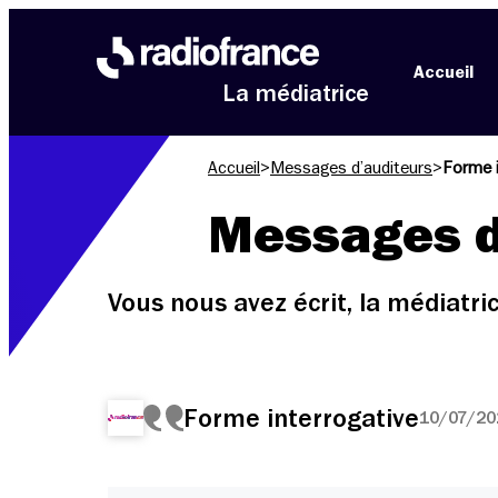
Aller au menu
Aller au contenu
Aller au pied de page
Accueil
La médiatrice
Accueil
>
Messages d’auditeurs
>
Forme i
Messages d
Vous nous avez écrit, la médiatr
Forme interrogative
10/07/202