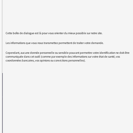
animaux, le matériel, ou pour vous choquer
les fameux transports au départ de Drancy.)
Ce n'est pas la première fois et pour des
journalistes c'est inadmissible.
Bien cordialement.
Cette boîte de dialogue est là pour vous orienter du mieux possible sur notre site.
Les informations que vous nous transmettez permettent de traiter votre demande.
Cependant, aucune donnée personnelle ou sensible pouvant permettre votre identification ne doit être
communiquée dans cet outil (comme par exemple des informations sur votre état de santé, vos
coordonnées bancaires, vos opinions ou convictions personnelles).
REVENIR AUX MESSAGES
La médiatrice
VOUS AVEZ UN PROBLÈME DE RÉCEPTION ?
Remplissez l’un de nos formulaires afin que nous puissions vous aider.