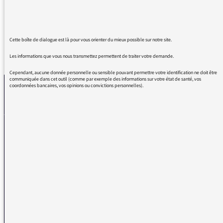
Merci FI.
Cette boîte de dialogue est là pour vous orienter du mieux possible sur notre site.
REVENIR AUX MESSAGES
Les informations que vous nous transmettez permettent de traiter votre demande.
Cependant, aucune donnée personnelle ou sensible pouvant permettre votre identification ne doit être
communiquée dans cet outil (comme par exemple des informations sur votre état de santé, vos
coordonnées bancaires, vos opinions ou convictions personnelles).
La médiatrice
VOUS AVEZ UN PROBLÈME DE RÉCEPTION ?
Remplissez l’un de nos formulaires afin que nous puissions vous aider.
Réception FM/DAB