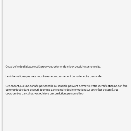
la grande qualité de l'ensemble des émissions
de votre radio. Vous êtes la seule radio
écoutable de nos jour. Vous proposez toujours
d'autres regards, même si vos journalistes ne
sont pas du même point de vue que les
invités. Alors vraiment bravo . Je souhaite que
cela dure et que vous ne perdiez pas le cap
comme France Inter qui est devenu une vrai
soupe (en particulier depuis l'absence de
Mermet).
Cette boîte de dialogue est là pour vous orienter du mieux possible sur notre site.
Merci àn tous
Les informations que vous nous transmettez permettent de traiter votre demande.
Cependant, aucune donnée personnelle ou sensible pouvant permettre votre identification ne doit être
communiquée dans cet outil (comme par exemple des informations sur votre état de santé, vos
coordonnées bancaires, vos opinions ou convictions personnelles).
Cordialement
Delcy