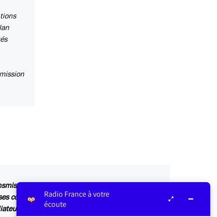
tions
lan
tés
 mission
ansmis au service concerné par vos questions ou
Radio France à votre
s contributions sont relayées sur les antennes
écoute
iateur ou dans Les infos du médiateur, lettre