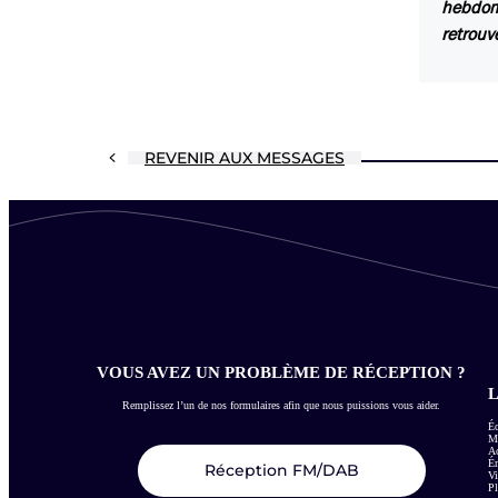
hebdoma
retrouv
REVENIR AUX MESSAGES
VOUS AVEZ UN PROBLÈME DE RÉCEPTION ?
L
Remplissez l’un de nos formulaires afin que nous puissions vous aider.
Éc
Me
Ac
É
Réception FM/DAB
Vi
Pl