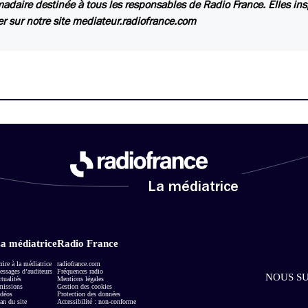
daire destinée à tous les responsables de Radio France. Elles insp
er sur notre site mediateur.radiofrance.com
La médiatrice
a médiatrice
Radio France
rire à la médiatrice
radiofrance.com
ssages d’auditeurs
Fréquences radio
NOUS SU
tualités
Mentions légales
missions
Gestion des cookies
déos
Protection des données
an du site
Accessibilité : non-conforme