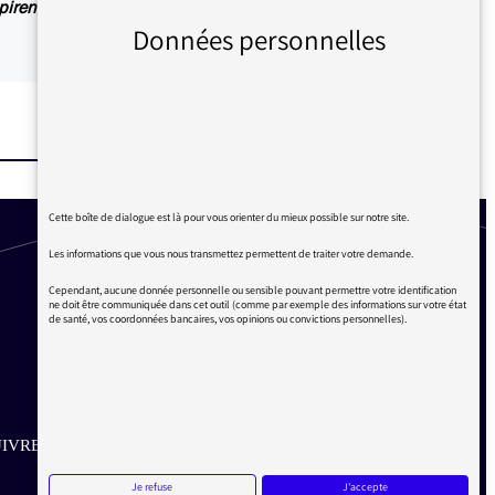
irent également des articles explicatifs à
Données personnelles
Cette boîte de dialogue est là pour vous orienter du mieux possible sur notre site.
Les informations que vous nous transmettez permettent de traiter votre demande.
Cependant, aucune donnée personnelle ou sensible pouvant permettre votre identification
ne doit être communiquée dans cet outil (comme par exemple des informations sur votre état
de santé, vos coordonnées bancaires, vos opinions ou convictions personnelles).
IVRE SUR LES RÉSEAUX
Je refuse
J'accepte