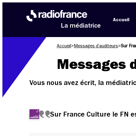
Aller au menu
Aller au contenu
Aller au pied de page
Accueil
La médiatrice
Accueil
>
Messages d’auditeurs
>
Sur Fra
Messages d
Vous nous avez écrit, la médiatr
Sur France Culture le FN e