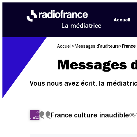
Aller au menu
Aller au contenu
Aller au pied de page
Accueil
La médiatrice
Accueil
>
Messages d’auditeurs
>
France 
Messages d
Vous nous avez écrit, la médiatr
France culture inaudible
06/