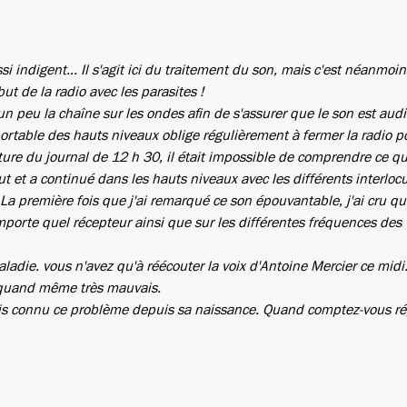
 indigent... Il s'agit ici du traitement du son, mais c'est néanmoin
ut de la radio avec les parasites !
un peu la chaîne sur les ondes afin de s'assurer que le son est audi
ortable des hauts niveaux oblige régulièrement à fermer la radio po
erture du journal de 12 h 30, il était impossible de comprendre ce qu
ut et a continué dans les hauts niveaux avec les différents interloc
 La première fois que j'ai remarqué ce son épouvantable, j'ai cru q
'importe quel récepteur ainsi que sur les différentes fréquences des
aladie. vous n'avez qu'à réécouter la voix d'Antoine Mercier ce midi.
t quand même très mauvais.
mais connu ce problème depuis sa naissance. Quand comptez-vous ré