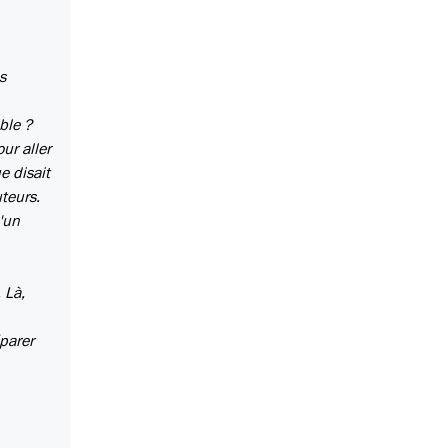
s
ble ?
ur aller
e disait
uteurs.
u'un
 Là,
parer