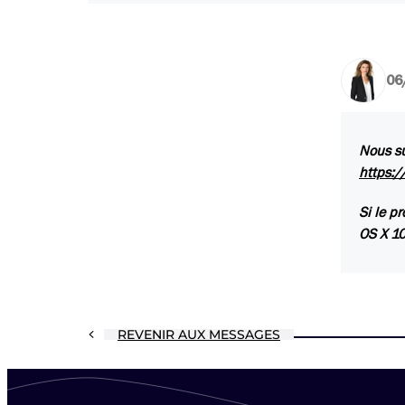
06
Nous su
https:/
Si le p
OS X 10.
REVENIR AUX MESSAGES