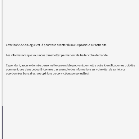
Wisman, une telle bouffée d'oxygène,
inespérée, au milieu de la litanie devenue
quotidienne des turpitudes humaines, une
telle profondeur et une telle intelligence, une
telle beauté qui redonne espoir, dans cet
océan actuel de stupidité, d'aveuglement, de
barbarie, d'horizon bouché, de répétition
Cette boîte de dialogue est là pour vous orienter du mieux possible sur notre site.
mortelle sans issue en vue... quel bonheur on
Les informations que vous nous transmettez permettent de traiter votre demande.
en retire !
Cependant, aucune donnée personnelle ou sensible pouvant permettre votre identification ne doit être
communiquée dans cet outil (comme par exemple des informations sur votre état de santé, vos
coordonnées bancaires, vos opinions ou convictions personnelles).
REVENIR AUX MESSAGES
La médiatrice