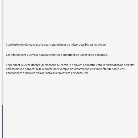
!), je souhaiterais vous remercier tout
particulièrement pour l'émission du 12/02,
qui faisait intervenir des correspondants
étrangers à Paris. C'était particulièrement
intéressant d'avoir ce regard sur l'actualité de
notre pays, et j'espère que ce format sera
reconduit ! Merci à vous pour ces deux
Cette boîte de dialogue est là pour vous orienter du mieux possible sur notre site.
émissions, matin et soir, que j'apprécie
Les informations que vous nous transmettez permettent de traiter votre demande.
particulièrement !
Cependant, aucune donnée personnelle ou sensible pouvant permettre votre identification ne doit être
communiquée dans cet outil (comme par exemple des informations sur votre état de santé, vos
coordonnées bancaires, vos opinions ou convictions personnelles).
REVENIR AUX MESSAGES
La médiatrice