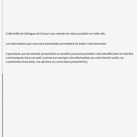
je me fabrique enfin le minimum de culture
politique après lequel je courais sans,
toutefois, avoir le courage de plonger dans les
divers ouvrages qu'il m'aurait fallu consulter.
Cette boîte de dialogue est là pour vous orienter du mieux possible sur notre site.
Les informations que vous nous transmettez permettent de traiter votre demande.
Cependant, aucune donnée personnelle ou sensible pouvant permettre votre identification ne doit être
communiquée dans cet outil (comme par exemple des informations sur votre état de santé, vos
REVENIR AUX MESSAGES
coordonnées bancaires, vos opinions ou convictions personnelles).
La médiatrice
VOUS AVEZ UN PROBLÈME DE RÉCEPTION ?
Remplissez l’un de nos formulaires afin que nous puissions vous aider.