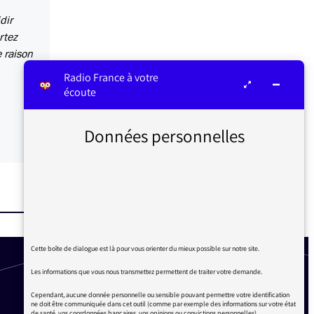
dir
rtez
e raison
Radio France à votre
écoute
Données personnelles
Cette boîte de dialogue est là pour vous orienter du mieux possible sur notre site.
Les informations que vous nous transmettez permettent de traiter votre demande.
Cependant, aucune donnée personnelle ou sensible pouvant permettre votre identification
ne doit être communiquée dans cet outil (comme par exemple des informations sur votre état
de santé, vos coordonnées bancaires, vos opinions ou convictions personnelles).