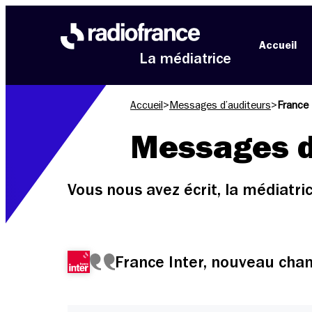
Aller au menu
Aller au contenu
Aller au pied de page
Accueil
La médiatrice
Accueil
>
Messages d’auditeurs
>
France 
Messages d
Vous nous avez écrit, la médiatr
France Inter, nouveau chan