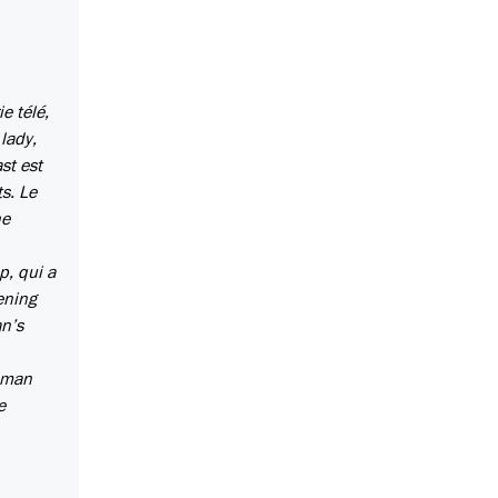
e télé,
 lady,
st est
ts. Le
ne
p, qui a
ening
an’s
u man
e