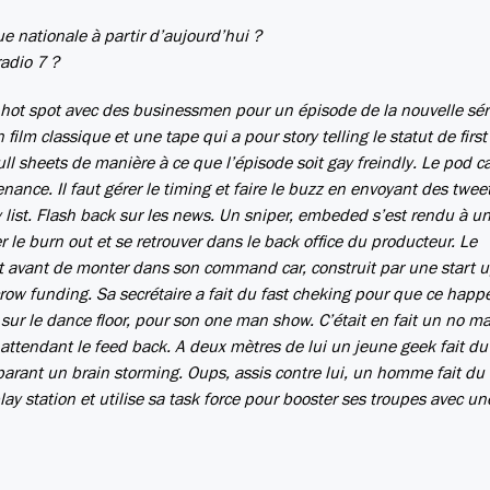
 nationale à partir d’aujourd’hui ?
adio 7 ?
hot spot avec des businessmen pour un épisode de la nouvelle séri
ilm classique et une tape qui a pour story telling le statut de first
ull sheets de manière à ce que l’épisode soit gay freindly. Le pod ca
nance. Il faut gérer le timing et faire le buzz en envoyant des twee
lay list. Flash back sur les news. Un sniper, embeded s’est rendu à u
er le burn out et se retrouver dans le back office du producteur. Le
t avant de monter dans son command car, construit par une start u
 crow funding. Sa secrétaire a fait du fast cheking pour que ce happ
r sur le dance floor, pour son one man show. C’était en fait un no m
n attendant le feed back. A deux mètres de lui un jeune geek fait du
parant un brain storming. Oups, assis contre lui, un homme fait d
lay station et utilise sa task force pour booster ses troupes avec un