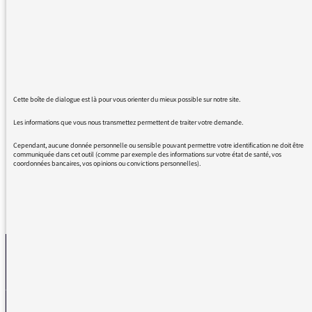
la qualité de la chaîne pourrait lui permettre
de choisir les messages publicitaires... par les
temps qui courent faire la promotion des
voitures de luxe est insultant pour les citoyens
et la nature (sans parler le la médiocrité
créative qui fait saigner les oreilles)...
Cette boîte de dialogue est là pour vous orienter du mieux possible sur notre site.
Merci pour votre travail, France Inter reste
Les informations que vous nous transmettez permettent de traiter votre demande.
quand même la meilleure !
Cependant, aucune donnée personnelle ou sensible pouvant permettre votre identification ne doit être
communiquée dans cet outil (comme par exemple des informations sur votre état de santé, vos
coordonnées bancaires, vos opinions ou convictions personnelles).
REVENIR AUX MESSAGES
La médiatrice