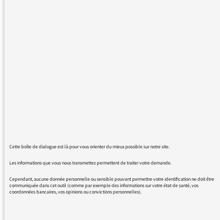
fonctions) "régaliennes" du chef de l'Etat.
Soit il s'agit d'inculture (ce qui n'est pas rare
chez les présentateurs et journalistes) soit il
s'agit d'un oubli, car nous sommes en
république depuis maintenant plus de 200
ans.
Merci de mieux assurer (ou de vous assurer
de) la formation et le niveau de culture
générale de vos personnels.
La France et le niveau culturel de nos radios y
Cette boîte de dialogue est là pour vous orienter du mieux possible sur notre site.
gagneraient sûrement.
Les informations que vous nous transmettez permettent de traiter votre demande.
Meilleurs sentiments.
Cependant, aucune donnée personnelle ou sensible pouvant permettre votre identification ne doit être
communiquée dans cet outil (comme par exemple des informations sur votre état de santé, vos
coordonnées bancaires, vos opinions ou convictions personnelles).