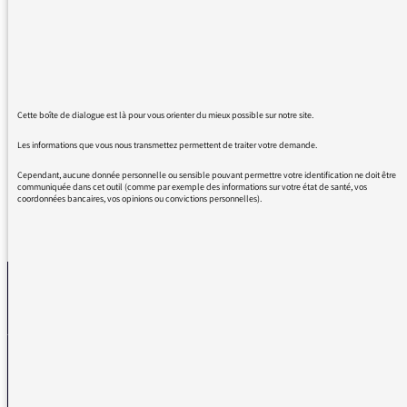
micro de FI mercredi dernier. Pour ma part, ce
sont les mots les plus justes que j'ai
entendus, ou lus, depuis le début de la
semaine. Merci beaucoup pour vos
chroniques qui nous aide à garder de l'altérité
Cette boîte de dialogue est là pour vous orienter du mieux possible sur notre site.
dans les évènements quotidiens.
Les informations que vous nous transmettez permettent de traiter votre demande.
Cependant, aucune donnée personnelle ou sensible pouvant permettre votre identification ne doit être
communiquée dans cet outil (comme par exemple des informations sur votre état de santé, vos
coordonnées bancaires, vos opinions ou convictions personnelles).
REVENIR AUX MESSAGES
La médiatrice