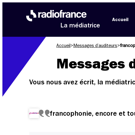
Aller au menu
Aller au contenu
Aller au pied de page
Accueil
La médiatrice
Accueil
>
Messages d’auditeurs
>
francop
Messages d
Vous nous avez écrit, la médiatr
francophonie, encore et t