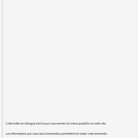
journal de 9h ce matin.
En effet Hélène Fily n'a pas hésité à parler “
du
tsunami qui a suivi la catastrophe de
Fukushima
” et des milliers de personnes qui
se sont rassemblées “
pour
rendre hommage aux 20000 victimes de la
catastrophe de Fukushima
”....
L'accident de Fukushima n'a pas provoqué de
tsunami, c'est l'inverse qui s'est produit. La
catastrophe de Fukushima n'a pas fait 20 000
victimes. Les victimes sont quasi
exclusivement le fait du tsunami.
Une mise au point s'impose.
Cette boîte de dialogue est là pour vous orienter du mieux possible sur notre site.
Cordialement.
Les informations que vous nous transmettez permettent de traiter votre demande.