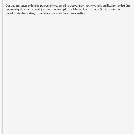
J. Y. Guezenec
Cependant, aucune donnée personnelle ou sensible pouvant permettre votre identification ne doit être
communiquée dans cet outil (comme par exemple des informations sur votre état de santé, vos
coordonnées bancaires, vos opinions ou convictions personnelles).
11/03/2016 - 14:42
Nous vous remercions de votre message. Il a
été lu par le médiateur et transmis au service
concerné par vos questions ou vos réactions.
Même sans réponse personnelle de notre
part, de nombreuses contributions sont
relayées sur les antennes de France Inter,
France Info et France Culture dans les Rendez-
vous du médiateur ou dans Les infos du
médiateur, lettre hebdomadaire destinée à
tous les responsables de Radio France. Elles