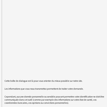
Nous sommes deux étudiants en architecture
à l'école de Lyon, diplômés dans quelques
semaines.
Nous voudrions savoir pourquoi une radio
comme France Culture ne diffuse pas (plus)
d'émission consacrée à l'architecture, une
discipline méconnue du grand public,
pourtant essentielle.
Jeunes, dynamiques, drôles, nous voudrions
reprendre le flambeau laissé par "les jeudis de
l'architecture".
Notre regard ouvert sur le monde nous
permettra d'apporter une nouvelle vision de
notre futur métier.
Cette boîte de dialogue est là pour vous orienter du mieux possible sur notre site.
Cordialement,
Les informations que vous nous transmettez permettent de traiter votre demande.
Cependant, aucune donnée personnelle ou sensible pouvant permettre votre identification ne doit être
Annouk SOULA
communiquée dans cet outil (comme par exemple des informations sur votre état de santé, vos
coordonnées bancaires, vos opinions ou convictions personnelles).
Alexandre TEOLI