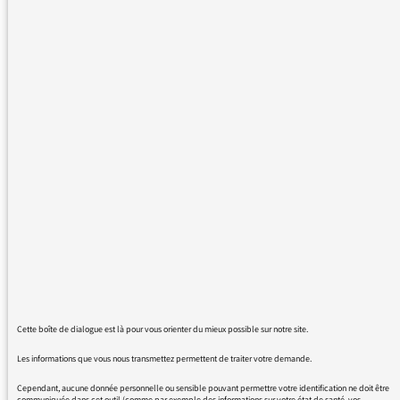
SCANDALE par le mot anglais GATE (qui
signifie PORTE) ? DIESELGATE en est le
dernier avatar … !
En 1972 éclate aux Etats Unis le scandale du
WaterGATE, nom de l’immeuble ou se
trouvent alors les locaux du Parti Démocrate,
cambriolés par des hommes de mains à la
solde du Président Nixon.
Mais il ne s’agit pas pour autant du «
Scandale de l’Eau » (si l’on veut traduire
littéralement le nom de l’immeuble) !
Donc, merci aux journalistes de parler, par
exemple du Scandale du Diesel ; ce n’est pas
Cette boîte de dialogue est là pour vous orienter du mieux possible sur notre site.
plus long et – au moins – ça a un sens !
Les informations que vous nous transmettez permettent de traiter votre demande.
Cordialement
Cependant, aucune donnée personnelle ou sensible pouvant permettre votre identification ne doit être
communiquée dans cet outil (comme par exemple des informations sur votre état de santé, vos