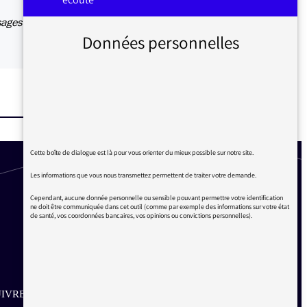
sages
Données personnelles
Cette boîte de dialogue est là pour vous orienter du mieux possible sur notre site.
Les informations que vous nous transmettez permettent de traiter votre demande.
Cependant, aucune donnée personnelle ou sensible pouvant permettre votre identification
ne doit être communiquée dans cet outil (comme par exemple des informations sur votre état
de santé, vos coordonnées bancaires, vos opinions ou convictions personnelles).
IVRE SUR LES RÉSEAUX