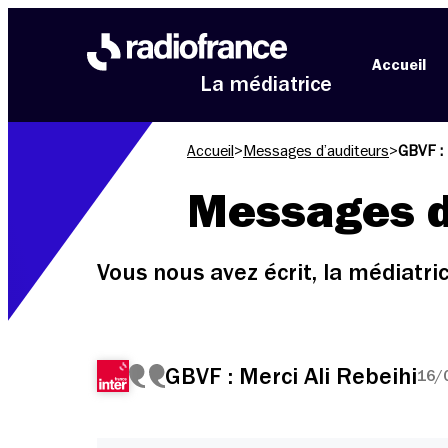
Aller au menu
Aller au contenu
Aller au pied de page
Accueil
La médiatrice
Accueil
>
Messages d’auditeurs
>
GBVF : 
Messages d
Vous nous avez écrit, la médiatr
GBVF : Merci Ali Rebeihi
16/