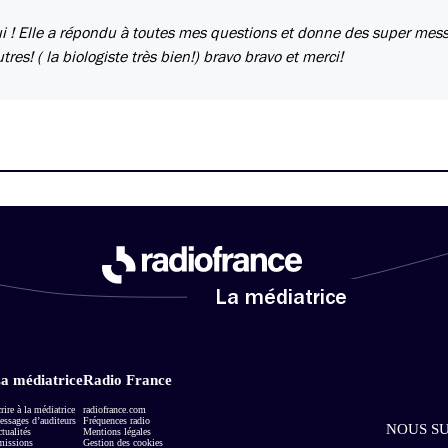
ui ! Elle a répondu à toutes mes questions et donne des super mes
res! ( la biologiste très bien!) bravo bravo et merci!
La médiatrice
a médiatrice
Radio France
rire à la médiatrice
radiofrance.com
ssages d’auditeurs
Fréquences radio
NOUS SU
tualités
Mentions légales
missions
Gestion des cookies