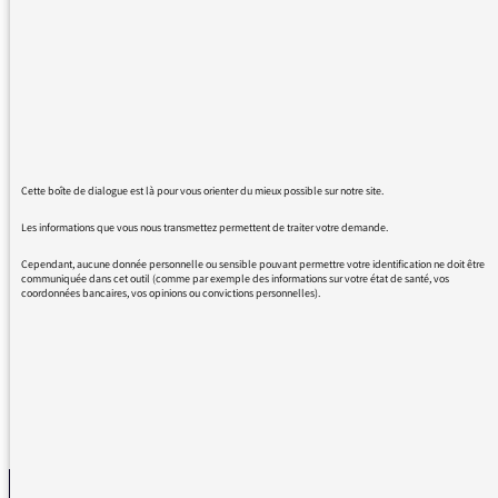
musique dans le générique de l'émission
"l'esprit inter" sur France Inter?
Merci d'avance.
Cette boîte de dialogue est là pour vous orienter du mieux possible sur notre site.
15/02/2017 - 16:46
Les informations que vous nous transmettez permettent de traiter votre demande.
Cependant, aucune donnée personnelle ou sensible pouvant permettre votre identification ne doit être
communiquée dans cet outil (comme par exemple des informations sur votre état de santé, vos
coordonnées bancaires, vos opinions ou convictions personnelles).
Il s’agit de Cream on Chrome – Ratatat
REVENIR AUX MESSAGES