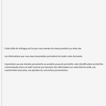
question relative au générique de l'Esprit
Public ( = « Red and Black light » par Ibrahim
Maalouf ) . Mais pourriez vous svp nous
préciser les références exactes précisément de
cette version piano . Merci
Cette boîte de dialogue est là pour vous orienter du mieux possible sur notre site.
Les informations que vous nous transmettez permettent de traiter votre demande.
11/10/2017 - 11:20
Cependant, aucune donnée personnelle ou sensible pouvant permettre votre identification ne doit être
communiquée dans cet outil (comme par exemple des informations sur votre état de santé, vos
coordonnées bancaires, vos opinions ou convictions personnelles).
il s’agit de l introduction de la version de
« Red & Black light » en public au Zenith de
Nantes répétée plusieurs fois à la suite.