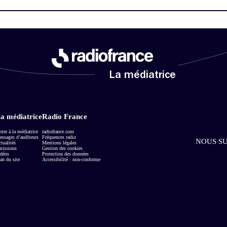
La médiatrice
a médiatrice
Radio France
rire à la médiatrice
radiofrance.com
ssages d’auditeurs
Fréquences radio
NOUS SU
tualités
Mentions légales
missions
Gestion des cookies
déos
Protection des données
an du site
Accessibilité : non-conforme