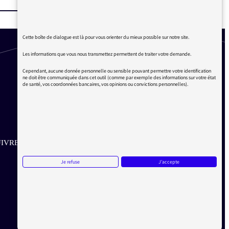
Cette boîte de dialogue est là pour vous orienter du mieux possible sur notre site.
Les informations que vous nous transmettez permettent de traiter votre demande.
Cependant, aucune donnée personnelle ou sensible pouvant permettre votre identification
ne doit être communiquée dans cet outil (comme par exemple des informations sur votre état
de santé, vos coordonnées bancaires, vos opinions ou convictions personnelles).
IVRE SUR LES RÉSEAUX
Je refuse
J'accepte
Aller sur la page Twitter de la Médiatrice
Aller sur la page Facebook de la Médiatrice
Aller sur la page Instagram de la Médiatrice