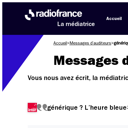
Aller au menu
Aller au contenu
Aller au pied de page
Accueil
La médiatrice
Accueil
>
Messages d’auditeurs
>
génériq
Messages d
Vous nous avez écrit, la médiatr
générique ? L’heure bleue