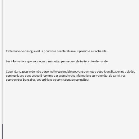
Je la veux bien tous les jours.
27/12/2017 - 11:31
Cette boîte de dialogue est là pour vous orienter du mieux possible sur notre site.
Les informations que vous nous transmettez permettent de traiter votre demande.
Merci, nous transmettons à l’équipe.
Cependant, aucune donnée personnelle ou sensible pouvant permettre votre identification ne doit être
communiquée dans cet outil (comme par exemple des informations sur votre état de santé, vos
Bonnes fêtes
coordonnées bancaires, vos opinions ou convictions personnelles).
REVENIR AUX MESSAGES