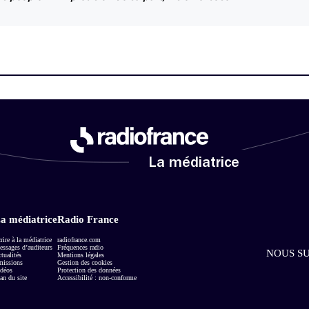
La médiatrice
a médiatrice
Radio France
rire à la médiatrice
radiofrance.com
ssages d’auditeurs
Fréquences radio
NOUS SU
tualités
Mentions légales
missions
Gestion des cookies
déos
Protection des données
an du site
Accessibilité : non-conforme