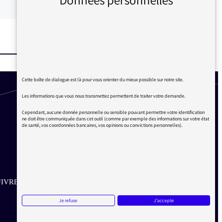
Cette boîte de dialogue est là pour vous orienter du mieux possible sur notre site.
Les informations que vous nous transmettez permettent de traiter votre demande.
Cependant, aucune donnée personnelle ou sensible pouvant permettre votre identification
ne doit être communiquée dans cet outil (comme par exemple des informations sur votre état
de santé, vos coordonnées bancaires, vos opinions ou convictions personnelles).
IVRE SUR LES RÉSEAUX
Je refuse
J'accepte
Aller sur la page Twitter de la Médiatrice
Aller sur la page Facebook de la Médiatrice
Aller sur la page Instagram de la Médiatrice