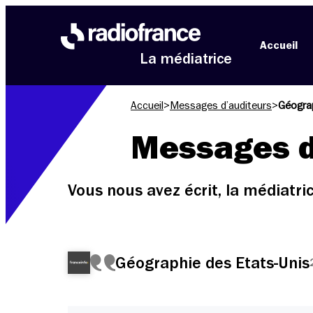
Aller au menu
Aller au contenu
Aller au pied de page
Accueil
La médiatrice
Accueil
>
Messages d’auditeurs
>
Géograp
Messages d
Vous nous avez écrit, la médiatr
Géographie des Etats-Unis