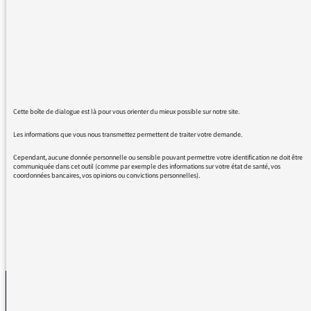
premier épisode et n'ai plus pu m'en détacher.
Le feuilleton permet de redécouvrir toute la
force de l'œuvre. Narrateur de premier ordre,
autres acteurs excellents, musique poignante
et très en prise avec le sujet, bruitages
parfaits.
À vrai dire, j'aurais pu et dû vous adresser
Cette boîte de dialogue est là pour vous orienter du mieux possible sur notre site.
exactement même message à propos des
"Hauts de Hurlevent". Heathcliff inoubliable !
Les informations que vous nous transmettez permettent de traiter votre demande.
Bravo encore et longue vie à vos créations
Cependant, aucune donnée personnelle ou sensible pouvant permettre votre identification ne doit être
radiophoniques !
communiquée dans cet outil (comme par exemple des informations sur votre état de santé, vos
coordonnées bancaires, vos opinions ou convictions personnelles).
REVENIR AUX MESSAGES