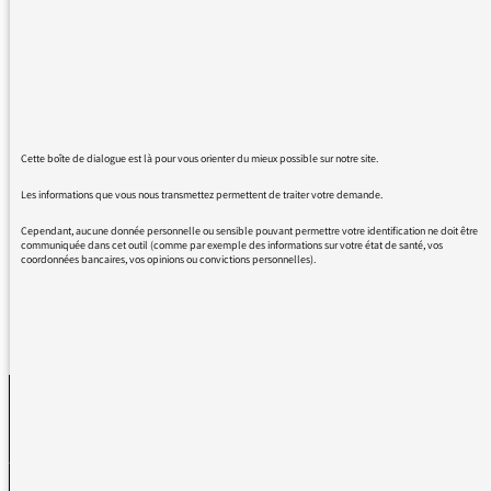
Les gilets jaunes sont en train de diviser la
France en 2. Certains encouragent à donner
de l'argent via une cagnotte au boxeur ayant
frappé un policier, mais personne ne pense à
en faire autant pour les personnes au
chômage technique, au PME et PMI!
L'incivisme est encouragé et quel exemple
Cette boîte de dialogue est là pour vous orienter du mieux possible sur notre site.
pour les jeunes qui se disent finalement que
Les informations que vous nous transmettez permettent de traiter votre demande.
ne rien respecté n'est pas si grave...
Cependant, aucune donnée personnelle ou sensible pouvant permettre votre identification ne doit être
communiquée dans cet outil (comme par exemple des informations sur votre état de santé, vos
coordonnées bancaires, vos opinions ou convictions personnelles).
REVENIR AUX MESSAGES
La médiatrice