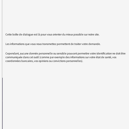
de la visibilité à ce groupe qui est
artistiquement une de nos plus grandes
fiertés nationales depuis de nombreuses
années !
J'espère qu'il y en aura d'autres !
Amicalement,
Cette boîte de dialogue est là pour vous orienter du mieux possible sur notre site.
Les informations que vous nous transmettez permettent de traiter votre demande.
Cependant, aucune donnée personnelle ou sensible pouvant permettre votre identification ne doit être
communiquée dans cet outil (comme par exemple des informations sur votre état de santé, vos
coordonnées bancaires, vos opinions ou convictions personnelles).
REVENIR AUX MESSAGES
La médiatrice
VOUS AVEZ UN PROBLÈME DE RÉCEPTION ?