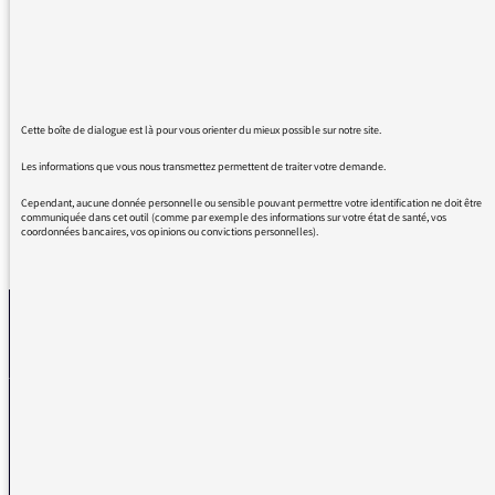
- Je me rappelle quelque chose
- Je me souviens de quelque chose
Pitié, révisez votre grammaire mesdames,
messieurs les présentateurs.
Cette boîte de dialogue est là pour vous orienter du mieux possible sur notre site.
Les informations que vous nous transmettez permettent de traiter votre demande.
Cependant, aucune donnée personnelle ou sensible pouvant permettre votre identification ne doit être
communiquée dans cet outil (comme par exemple des informations sur votre état de santé, vos
coordonnées bancaires, vos opinions ou convictions personnelles).
REVENIR AUX MESSAGES
La médiatrice
VOUS AVEZ UN PROBLÈME DE RÉCEPTION ?