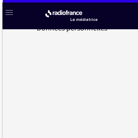
Aller au menu
Aller au contenu
Aller au pied de page
Radio France à votre écoute
Menu
La médiatrice
Données personnelles
Accueil
>
Messages d’auditeurs
>
Grammaire
Messages d’auditeurs
Vous nous avez écrit, la médiatrice vous répond
Grammaire
21/05/2021 - 10:52
Bonjour Madame ou Monsieur,
Un petit rappel :