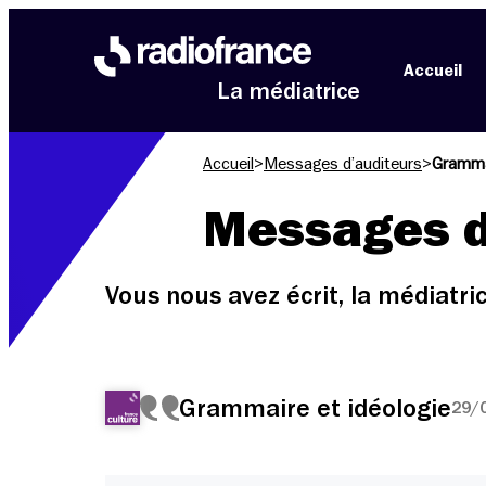
Aller au menu
Aller au contenu
Aller au pied de page
Accueil
La médiatrice
Accueil
>
Messages d’auditeurs
>
Grammai
Messages d
Vous nous avez écrit, la médiatr
Grammaire et idéologie
29/0