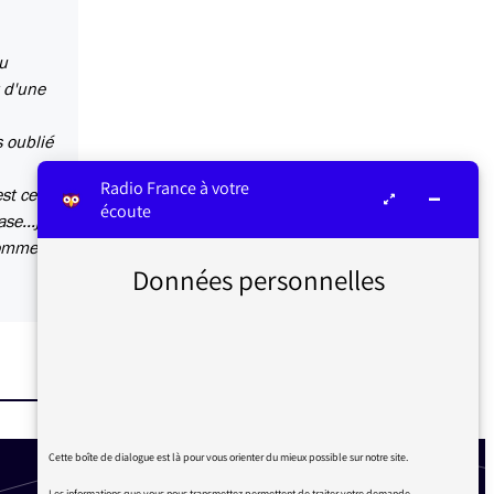
du
 d'une
s oublié
Radio France à votre
st ce
écoute
se...je
nommer
Données personnelles
Cette boîte de dialogue est là pour vous orienter du mieux possible sur notre site.
Les informations que vous nous transmettez permettent de traiter votre demande.