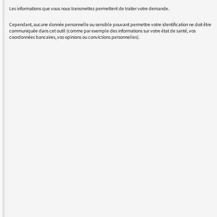
en copiant le discours et les attitudes des
Les informations que vous nous transmettez permettent de traiter votre demande.
radios privés !
je vous en prie ! restez indépendant !
Cependant, aucune donnée personnelle ou sensible pouvant permettre votre identification ne doit être
communiquée dans cet outil (comme par exemple des informations sur votre état de santé, vos
merci
coordonnées bancaires, vos opinions ou convictions personnelles).
C.Meillerand
25/11/2016 - 10:23
Nous vous remercions de votre message. Il a
été lu par le médiateur et transmis au service
concerné par vos questions ou vos réactions.
Même sans réponse personnelle de notre
part, de nombreuses contributions sont
relayées sur les antennes de France Inter,