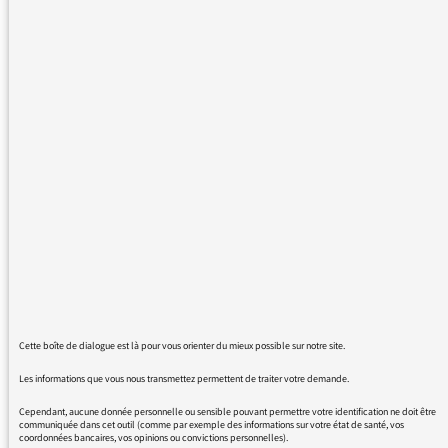
particulièrement celle d'aujourd'hui sur le
diabète. Au-delà de l'information apportée
elle est une précieuse respiration
réconfortante de déculpabilisation pour les
patient.es diabétiques.
Et spécialement un TRES GRAND MERCI à
Baptiste Beaulieu qui, une fois de plus, sait
prendre le parti de l'humain, de l'empathie,
du respect et de la bienveillance. Sa
chronique de ce matin m'a fortement ému. En
tant que diabétique de Type 1. Il a visé juste,
comme chaque fois. J'ai été touché par ce
discours, cette compréhension, cette
acceptation. Une prise de position qui peut
Cette boîte de dialogue est là pour vous orienter du mieux possible sur notre site.
paraître simple et évidente mais qui est
tellement rare. De la part de l'entourage mais
Les informations que vous nous transmettez permettent de traiter votre demande.
aussi, malheureusement, de la part du corps
Cependant, aucune donnée personnelle ou sensible pouvant permettre votre identification ne doit être
communiquée dans cet outil (comme par exemple des informations sur votre état de santé, vos
médical. Entendre sa parole c'était se sentir
coordonnées bancaires, vos opinions ou convictions personnelles).