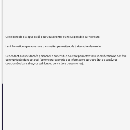
des comédiens de talent.
Je n'ai qu'un regret que nous n'ayions pas ce
genre de programme hors de l'été. Pouvez-
vous le suggérer. La seule radio à écouter à
mon avis est le groupe "Radio France".
Cette boîte de dialogue est là pour vous orienter du mieux possible sur notre site.
Bien cordialement
Les informations que vous nous transmettez permettent de traiter votre demande.
Cependant, aucune donnée personnelle ou sensible pouvant permettre votre identification ne doit être
communiquée dans cet outil (comme par exemple des informations sur votre état de santé, vos
coordonnées bancaires, vos opinions ou convictions personnelles).
REVENIR AUX MESSAGES
La médiatrice