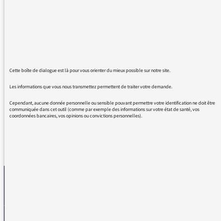
J'ai la chance de pouvoir travailler sur le
festival "Les Vacances de Monsieur Haydn", et
cette émission m'a permis de découvrir un
peu plus Jérôme.
Je suis très admirative de son travail, et
encore plus après ces émissions qui reflètent
Cette boîte de dialogue est là pour vous orienter du mieux possible sur notre site.
parfaitement sa personnalité. Bravo, Chère
Les informations que vous nous transmettez permettent de traiter votre demande.
Saskia, pour ce professionnalisme.
Cependant, aucune donnée personnelle ou sensible pouvant permettre votre identification ne doit être
communiquée dans cet outil (comme par exemple des informations sur votre état de santé, vos
coordonnées bancaires, vos opinions ou convictions personnelles).
REVENIR AUX MESSAGES
La médiatrice