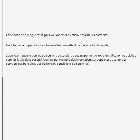
conséquences du mouvement social, pour ma
part auditrice de France Inter depuis une
bonne quarantaine d'années, je voulais juste
préciser que tout en écoutant France Inter je
soutiens le mouvement social de France Inter,
Cette boîte de dialogue est là pour vous orienter du mieux possible sur notre site.
Les informations que vous nous transmettez permettent de traiter votre demande.
Cependant, aucune donnée personnelle ou sensible pouvant permettre votre identification ne doit être
communiquée dans cet outil (comme par exemple des informations sur votre état de santé, vos
coordonnées bancaires, vos opinions ou convictions personnelles).
REVENIR AUX MESSAGES
La médiatrice
VOUS AVEZ UN PROBLÈME DE RÉCEPTION ?
Remplissez l’un de nos formulaires afin que nous puissions vous aider.