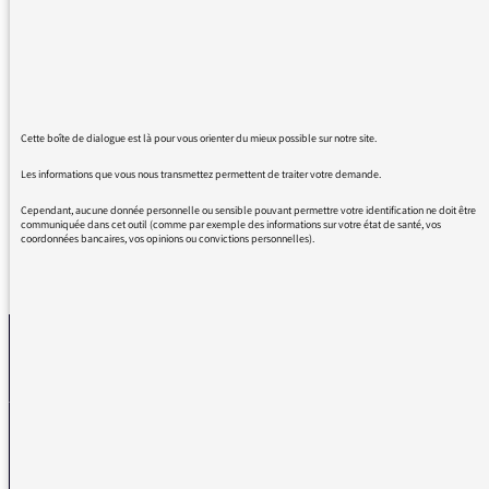
"LES agriculteurs" s'il s'agit de la FNSEA. Tous
les paysans ne sont pas dans le modèle de la
FNSEA et certains (comme moi) n'utilisent pas
de pesticides ou de produits phyto et ne sont
pas dans un modèle productiviste et
Cette boîte de dialogue est là pour vous orienter du mieux possible sur notre site.
industriel. Pas de généralisation abusive svp.
Les informations que vous nous transmettez permettent de traiter votre demande.
Cependant, aucune donnée personnelle ou sensible pouvant permettre votre identification ne doit être
communiquée dans cet outil (comme par exemple des informations sur votre état de santé, vos
coordonnées bancaires, vos opinions ou convictions personnelles).
REVENIR AUX MESSAGES
La médiatrice