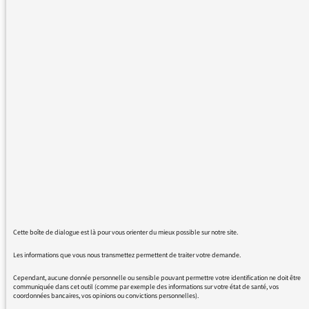
pert belle à la CGT et à son action
Pourquoi ce traitement de faveur , pourquoi
les syndicats favorable à la loi travail son ainsi
oubliés du débat , ceci est d'autant plus vrai
que 99 % des français ne connaissent pas le
texte et se contentent des déclarations des
opposants dont la CGT
Pourquoi silence sur les gréviste des
raffineries et de l'EDF qui ne sont ou seront en
rien concernés par l'article de 2 de la loi , mais
saurons bien profiter de ceux qui leur sont
favorables
avec mes remerciements pour l'attention que
vous porterez à ces remarques
Cette boîte de dialogue est là pour vous orienter du mieux possible sur notre site.
Les informations que vous nous transmettez permettent de traiter votre demande.
Cependant, aucune donnée personnelle ou sensible pouvant permettre votre identification ne doit être
communiquée dans cet outil (comme par exemple des informations sur votre état de santé, vos
coordonnées bancaires, vos opinions ou convictions personnelles).
26/05/2016 - 13:57