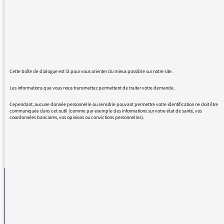
bonheur, des rires et des pleurs qui
n'appartiennent qu'à moi. Vous transcrivez
tellement bien ce que l'on vit en tant que
maman ! Une vraie chronique
déculpabilisante, souriante... et qui nous
rappelle le bonheur d'être parents (quand on
Cette boîte de dialogue est là pour vous orienter du mieux possible sur notre site.
l'a choisi) même dans la difficulté. Un
Les informations que vous nous transmettez permettent de traiter votre demande.
IMMENSE MERCI.
Cependant, aucune donnée personnelle ou sensible pouvant permettre votre identification ne doit être
communiquée dans cet outil (comme par exemple des informations sur votre état de santé, vos
coordonnées bancaires, vos opinions ou convictions personnelles).
REVENIR AUX MESSAGES
La médiatrice