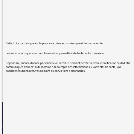
définitivement fâchés avec le non-recours oral
à la liaison avant un H aspiré. On apprend
ainsi qu'à Amsterdam sont envisagées de
nouvelles mesures anti Covid à l'égard des
"zollandais" (transcription phonétique)
malades, au lieu des-hollandais. Mais peut-
être a-t-on enfin découvert le remède miracle
Cette boîte de dialogue est là pour vous orienter du mieux possible sur notre site.
des grands labos pharmaceutiques, à savoir
Les informations que vous nous transmettez permettent de traiter votre demande.
nous faire manger des zaricots ?
Cependant, aucune donnée personnelle ou sensible pouvant permettre votre identification ne doit être
communiquée dans cet outil (comme par exemple des informations sur votre état de santé, vos
coordonnées bancaires, vos opinions ou convictions personnelles).
REVENIR AUX MESSAGES
La médiatrice