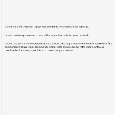
clairvoyante et modérée, mise en valeur par
les questions et les commentaires pertinents
de Guillaume Erner. Un éclairage intelligent
sur la marche du monde
Cette boîte de dialogue est là pour vous orienter du mieux possible sur notre site.
Les informations que vous nous transmettez permettent de traiter votre demande.
Cependant, aucune donnée personnelle ou sensible pouvant permettre votre identification ne doit être
REVENIR AUX MESSAGES
communiquée dans cet outil (comme par exemple des informations sur votre état de santé, vos
coordonnées bancaires, vos opinions ou convictions personnelles).
La médiatrice
VOUS AVEZ UN PROBLÈME DE RÉCEPTION ?
Remplissez l’un de nos formulaires afin que nous puissions vous aider.