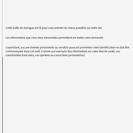
cette métaphore à la con, qui fait du mal à
ceux qui le sont (schizophrènes)
Cette boîte de dialogue est là pour vous orienter du mieux possible sur notre site.
Les informations que vous nous transmettez permettent de traiter votre demande.
REVENIR AUX MESSAGES
Cependant, aucune donnée personnelle ou sensible pouvant permettre votre identification ne doit être
communiquée dans cet outil (comme par exemple des informations sur votre état de santé, vos
coordonnées bancaires, vos opinions ou convictions personnelles).
La médiatrice
VOUS AVEZ UN PROBLÈME DE RÉCEPTION ?
Remplissez l’un de nos formulaires afin que nous puissions vous aider.
Réception FM/DAB