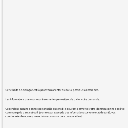
d'entre nous ?
Est-il vraiment nécéssaire de faire "branché"
pour attirrer de l'audience ?
Je ne suis pas un intégriste de la langue
française, mais je souhaiterais que vous soyez
compris de tous !
Merci !
Cette boîte de dialogue est là pour vous orienter du mieux possible sur notre site.
01/09/2015 - 6:42
Les informations que vous nous transmettez permettent de traiter votre demande.
Cependant, aucune donnée personnelle ou sensible pouvant permettre votre identification ne doit être
communiquée dans cet outil (comme par exemple des informations sur votre état de santé, vos
coordonnées bancaires, vos opinions ou convictions personnelles).
A Radio France, nous sommes très sensibles
au respect de la langue française et à la